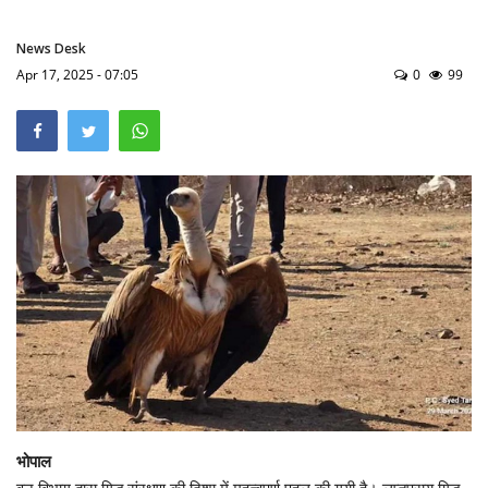
मध्य प्रदेश
News Desk
Apr 17, 2025 - 07:05
0
99
खेल
Language
English
hindi
भोपाल