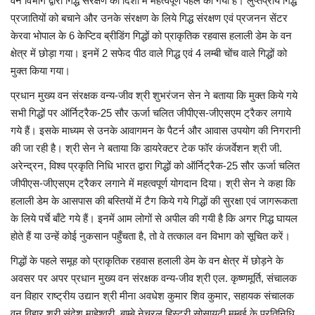
वन विभाग द्वारा गिद्ध संरक्षण की दिशा में महत्वपूर्ण पहल की गयी है। लुप्तप्राय गिद्ध
प्रजातियों को बचाने और उनके संरक्षण के लिये गिद्ध संरक्षण एवं प्रजनन सेंटर
केरवा भोपाल के 6 केप्टिव ब्रीडिंग गिद्धों को प्राकृतिक रहवास हलाली डेम के वन
क्षेत्र में छोड़ा गया। इनमें 2 सफेद पीठ वाले गिद्ध एवं 4 लम्बी चोंच वाले गिद्धों को
मुक्त किया गया।
प्रधान मुख्य वन संरक्षक वन्य-जीव श्री शुभरंजन सेन ने बताया कि मुक्त किये गये
सभी गिद्धों पर ऑर्निट्रैक-25 सौर ऊर्जा चलित जीपीएस-जीएसएम ट्रैकर लगाये
गये हैं। इसके माध्यम से उनके आवागमन के पैटर्न और आवास उपयोग की निगरानी
की जा रही है। श्री सेन ने बताया कि डायरेक्टर टेक फॉर कंजर्वेशन श्री जी.
अरेन्द्रन, विश्व प्रकृति निधि भारत द्वारा गिद्धों को ऑर्निट्रैक-25 सौर ऊर्जा चलित
जीपीएस-जीएसएम ट्रैकर लगाने में महत्वपूर्ण योगदान दिया। श्री सेन ने कहा कि
हलाली डेम के आसपास की बस्तियों में टैग किये गये गिद्धों की सुरक्षा एवं जागरूकता
के लिये पर्चे बाँटे गये हैं। इनमें आम लोगों से अपील की गयी है कि अगर गिद्ध घायल
होते हैं या उन्हें कोई नुकसान पहुँचता है, तो वे तत्काल वन विभाग को सूचित करें।
गिद्धों के पहले समूह को प्राकृतिक रहवास हलाली डेम के वन क्षेत्र में छोड़ने के
अवसर पर अपर प्रधान मुख्य वन संरक्षक वन्य-जीव श्री एल. कृष्णमूर्ति, संचालक
वन विहार राष्ट्रीय उद्यान श्री मीना अवधेश कुमार शिव कुमार, सहायक संचालक
वन विहार श्री संदेश माहेश्वरी, बाम्बे नेचुरल हिस्ट्री सोसायटी मुम्बई के प्रतिनिधि,