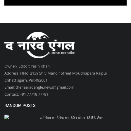
Owner/ Editor: Yasin Khan
Address: HNo. 2139 Shiv Mandir Street Moudhapara Raipur
Chhattisgarh, Pin:492001
Email: thenaaradangle.news@gmail.com
Contact: +91 77718 77781
RANDOM POSTS
अमेरिका का टैरिफ बम, 60 देशों पर 12.5% टैक्स