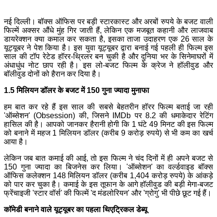
नई दिल्ली। बॉक्स ऑफिस पर बड़ी स्टारकास्ट और अरबों रुपये के बजट वाली
फिल्में अक्सर औंधे मुंह गिर जाती हैं, लेकिन एक मजबूत कहानी और लाजवाब
डायरेक्शन क्या कमाल कर सकता है, इसका ताजा उदाहरण एक 26 साल के
यूट्यूबर ने पेश किया है। इस युवा यूट्यूबर द्वारा बनाई गई पहली ही फिल्म इस
साल की टॉप रेटेड हॉरर-थ्रिलर बन चुकी है और दुनिया भर के सिनेमाघरों में
अंधाधुंध नोट छाप रही है। इस लो-बजट फिल्म के क्रेज ने हॉलीवुड और
बॉलीवुड दोनों को हैरान कर दिया है।
1.5 मिलियन डॉलर के बजट में 150 गुना ज्यादा मुनाफा
हम बात कर रहे हैं इस साल की सबसे बेहतरीन हॉरर फिल्म बताई जा रही
'ऑब्सेशन' (Obsession) की, जिसने IMDb पर 8.2 की धमाकेदार रेटिंग
हासिल की है। आपको जानकर हैरानी होगी कि 1 घंटे 49 मिनट की इस फिल्म
को बनाने में महज 1 मिलियन डॉलर (करीब 9 करोड़ रुपये) से भी कम का खर्च
आया है।
लेकिन जब बात कमाई की आई, तो इस फिल्म ने चंद दिनों में ही अपने बजट से
150 गुना ज्यादा का बिजनेस कर लिया। 'ऑब्सेशन' का वर्ल्डवाइड बॉक्स
ऑफिस कलेक्शन 148 मिलियन डॉलर (करीब 1,404 करोड़ रुपये) के आंकड़े
को पार कर चुका है। कमाई के इस तूफान के आगे हॉलीवुड की बड़ी मेगा-बजट
फ्रेंचाइजी 'स्टार वॉर्स' की फिल्में 'द मंडलोरियन' और 'ग्रोगु' भी पीछे छूट गई हैं।
कॉमेडी बनाने वाले यूट्यूबर का पहला थिएट्रिकल डेब्यू