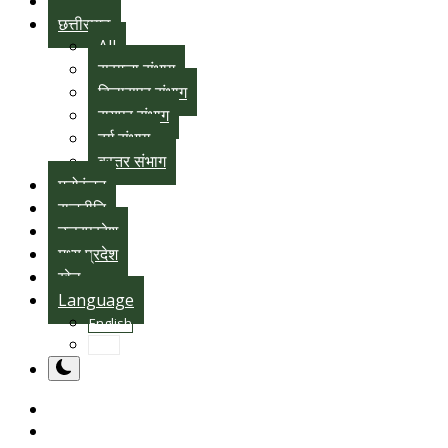
राज्य
छत्तीसगढ़
All
सरगुजा संभाग
बिलासपुर संभाग
रायपुर संभाग
दुर्ग संभाग
बस्तर संभाग
मनोरंजन
राजनीति
उत्तरप्रदेश
मध्य प्रदेश
खेल
Language
English
hindi