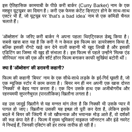
इस ऐतिहासिक कामयाबी के पीछे करी बार्कर (Curry Barker) नाम के एक
मशहूर यूट्यूबर का दिमाग है। करी एक फेमस कंटेंट क्रिएटर होने के साथ-साथ
एक्टर भी हैं, जो यूट्यूब पर 'that's a bad idea' नाम से एक कॉमेडी चैनल
चलाते हैं।
'ऑब्सेशन' के जरिए करी बार्कर ने अपना पहला थिएट्रिकल डेब्यू किया है।
सबसे खास बात यह है कि करी ने न केवल इस फिल्म का डायरेक्शन किया है,
बल्कि इसकी रोंगटे खड़े कर देने वाली कहानी भी खुद लिखी है और इसकी
एडिटिंग का जिम्मा भी खुद ही संभाला है। इस फिल्म से पहले उन्होंने 'मिल्क एंड
सीरियल' नाम की एक और शॉर्ट हॉरर फिल्म बनाकर काफी सुर्खियां बटोरी थीं।
क्या है 'ऑब्सेशन' की डरावनी कहानी?
फिल्म की कहानी 'बियर' नाम के एक सीधे-साधे लड़के के इर्द-गिर्द घूमती है, जो
एक म्यूजिक स्टोर में काम करता है। बियर मन ही मन अपनी एक खास दोस्त
'निक्की' से बेहद प्यार करता है। एक दिन उसके हाथ एक अजीबोगरीब और
रहस्यमयी सुपरनैचुरल (पारलौकिक) खिलौना लगता है।
वह उस जादुई खिलौने से यह मन्नत मांग लेता है कि निक्की भी उसके प्यार में
पागल हो जाए। खिलौना उसकी यह इच्छा तो पूरी कर देता है, लेकिन इसके
बदले में बियर की जिंदगी में जो खौफनाक और भयानक मोड़ आते हैं, वो दर्शकों
की रूह कंपा देते हैं। फिल्म में मुख्य भूमिकाएं माइकल जॉनस्टन और इंडे नवरेट
ने निभाई हैं, जिनकी एक्टिंग की हर तरफ तारीफ हो रही है।