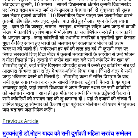
संवाददाता कुसमी, 10 अगस्त। सामरी विधानसभा अंतर्गत कुसमी विकासखंड
पर स्थित ग्राम पंचायत जमीरा के डूमरपाठ बेनगंगा नदी से शुक्रवार की सुबह
जल लेकर हजारों कांवरिये 110 किलोमीटर पैदल यात्रा कर जलाभिषेक करने
कुसमी, डीपाडीह, भगवतपुर, सुलेशा पाठ होते हुए कैलाश गुफा के लिए रवाना
हुए। ज्ञात हो कि जशपुर, रायगढ़, सरगुजा, बलरामपुर सहित अन्य जगह से काफी
संख्या में कांवरिये श्रावण मास में भोलेनाथ का जलाभिषेक करते हैं। जानकारी
के अनुसार जगह - जगह कांवरियों को स्थानीय नागरिकों व ग्रामीणों द्वारा कैलाश
गुफा के लिए रवाना हुए भक्तों को जलपान एवं स्वलपाहार भोजन की उत्तम
व्यवस्था की जाती है। सर्वप्रथम हर वर्ष की तरह इस वर्ष भी कुसमी नगर पर
स्थित सरस्वती शिशु विद्या मंदिर में कुसमी नगरवासियों के सहयोग से उन्हें भोजन
व मीठा खिलाई गई। कुसमी से करीब शाम चार बजे सभी कांवरिये देर शाम को
डीपाडीह पहुंचे, जहां रात्रि विश्राम डीपाडीह कला में करते हुए कांवरिया संघ एवं
आसपास के भक्त द्वारा रात्रि में भजन-कीर्तन किया गया। जिससे क्षेत्र में सभी
जगह भक्तिमय देखने को मिलती है। डीपाडीह कला में रात्रि विश्राम के बाद
सभी सुबह स्नान ध्यान कर ग्राम सामरी विधायक उद्धेश्वरी पैकरा के गृह ग्राम
भगवतपुर पहुंचे, जहां सामरी विधायक ने अपने निवास स्थल पर सभी कांवरियों
को जलपान कराया। साथ ही इस मौके पर सामरी विधायक उद्धेश्वरी पैकरा ने
सभी कांवरियों को श्रावण माह की शुभकामना दी। यहां से हजारों की संख्या में
शामिल श्रद्धालु सोमवार को कैलाश गुफा पहुंचकर भोलेनाथ की शरण में पहुंचकर
जल चढ़ाकर जलाभिषेक करेंगे।
Previous Article
मुख्यमंत्री डॉ.मोहन यादव को रानी दुर्गावती महिला सरपंच सम्मेलन