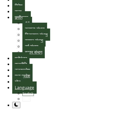
विदेश
राज्य
छत्तीसगढ़
All
सरगुजा संभाग
बिलासपुर संभाग
रायपुर संभाग
दुर्ग संभाग
बस्तर संभाग
मनोरंजन
राजनीति
उत्तरप्रदेश
मध्य प्रदेश
खेल
Language
English
hindi