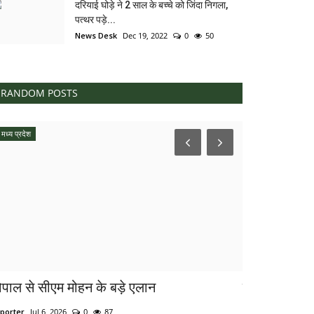
दरियाई घोड़े ने 2 साल के बच्चे को जिंदा निगला,
पत्थर पड़े...
News Desk
Dec 19, 2022
0
50
RANDOM POSTS
मध्य प्रदेश
देश
ोपाल से सीएम मोहन के बड़े एलान
वाहन चालकों क
भरवाना होगा...
porter
Jul 6, 2026
0
87